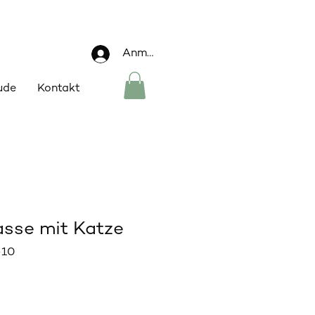
Anmelden
ude
Kontakt
asse mit Katze
-10
Sale-
Preis