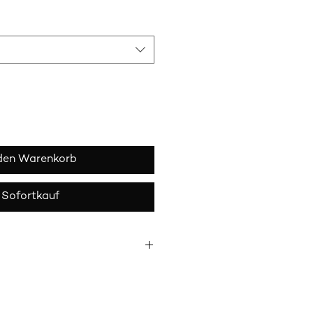
 den Warenkorb
Sofortkauf
r sind lebensmitteltauglich,
uch und spülmaschinenfest.