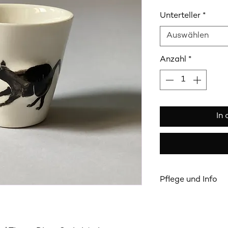
Unterteller
*
Auswählen
Anzahl
*
In
Pflege und Info
Die Becher und Telle
dauerhaft im Gebra